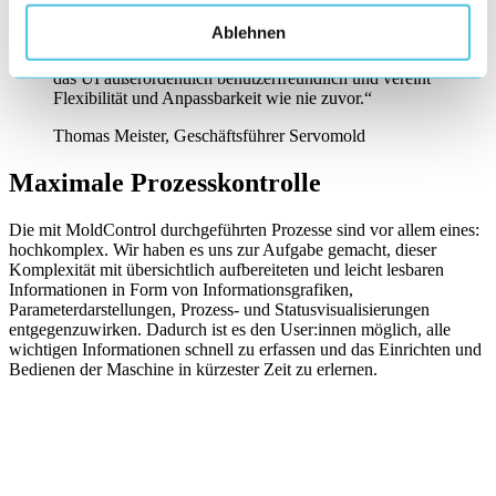
Ablehnen
„MoldControl verwirklicht unsere Vision einer
Allround-Servosteuerung ohne Kompromisse. Dabei ist
das UI außerordentlich benutzerfreundlich und vereint
Flexibilität und Anpassbarkeit wie nie zuvor.“
Thomas Meister, Geschäftsführer Servomold
Maximale Prozesskontrolle
Die mit MoldControl durchgeführten Prozesse sind vor allem eines:
hochkomplex. Wir haben es uns zur Aufgabe gemacht, dieser
Komplexität mit übersichtlich aufbereiteten und leicht lesbaren
Informationen in Form von Informationsgrafiken,
Parameterdarstellungen, Prozess- und Statusvisualisierungen
entgegenzuwirken. Dadurch ist es den User:innen möglich, alle
wichtigen Informationen schnell zu erfassen und das Einrichten und
Bedienen der Maschine in kürzester Zeit zu erlernen.