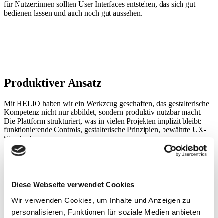
für Nutzer:innen sollten User Interfaces entstehen, das sich gut
bedienen lassen und auch noch gut aussehen.
Produktiver Ansatz
Mit HELIO haben wir ein Werkzeug geschaffen, das gestalterische
Kompetenz nicht nur abbildet, sondern produktiv nutzbar macht.
Die Plattform strukturiert, was in vielen Projekten implizit bleibt:
funktionierende Controls, gestalterische Prinzipien, bewährte UX-
Standards.
Das Ziel waren nicht grenzenlose Gestaltungsmöglichkeiten,
sondern ein System mit klaren Rahmenbedingungen, das dennoch
Raum für projektspezifische Anpassung lässt. Entstanden ist ein
hoch spezialisiertes Werkzeug für konsistente, wartbare und optimal
Diese Webseite verwendet Cookies
benutzbare industrielle Interfaces. Getrieben durch Gestaltung als
systematischer Prozess – nicht als einmaliger Kreativakt. Für uns als
Wir verwenden Cookies, um Inhalte und Anzeigen zu
Designbüro bedeutet das vor allem: Unsere Erfahrung wird
personalisieren, Funktionen für soziale Medien anbieten
universell anwendbar und wir können so vielen Benutzer:innen eine