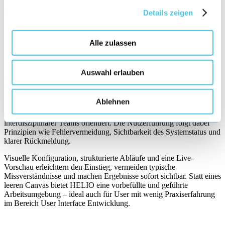
Phasen des Projekts, wenn noch nicht alle Details feststehen oder
schnelles Prototyping gefragt ist.
Details zeigen
Alle zulassen
Auswahl erlauben
Entwicklungsumgebung
Ablehnen
Die HELIO IDE bildet den Gestaltungs- und Konfigurationsprozess
ab – mit einer Oberfläche, die sich an den Anforderungen
interdisziplinärer Teams orientiert. Die Nutzerführung folgt dabei
Prinzipien wie Fehlervermeidung, Sichtbarkeit des Systemstatus und
klarer Rückmeldung.
Visuelle Konfiguration, strukturierte Abläufe und eine Live-
Vorschau erleichtern den Einstieg, vermeiden typische
Missverständnisse und machen Ergebnisse sofort sichtbar. Statt eines
leeren Canvas bietet HELIO eine vorbefüllte und geführte
Arbeitsumgebung – ideal auch für User mit wenig Praxiserfahrung
im Bereich User Interface Entwicklung.