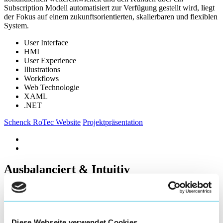
Subscription Modell automatisiert zur Verfügung gestellt wird, liegt
der Fokus auf einem zukunftsorientierten, skalierbaren und flexiblen
System.
User Interface
HMI
User Experience
Illustrations
Workflows
Web Technologie
XAML
.NET
Schenck RoTec Website
Projektpräsentation
Ausbalanciert & Intuitiv
Durch die einheitliche Bedienoberfläche und -philosophie an der
Maschine und in der Cloud ergibt sich standortunabhängig eine
ganzheitliche User-Experience entlang des gesamten
Auswuchtprozesses. Ob beim zentralen Anlegen und Verwalten von
Diese Webseite verwendet Cookies