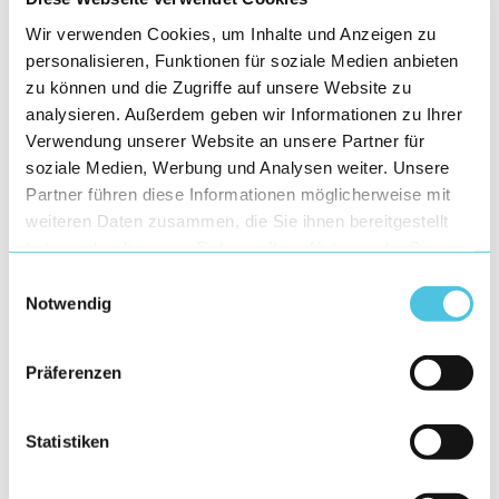
Rotortypen (RotorManager), dem hochgenauen Messen und
Ausgleichen der Unwucht (BalancingAssistant), dem sicheren
Wir verwenden Cookies, um Inhalte und Anzeigen zu
dokumentieren der Ergebnisse (ReportCenter) oder der
personalisieren, Funktionen für soziale Medien anbieten
Instandhaltung der Maschine (MaintenanceAssistant) – Schenck
zu können und die Zugriffe auf unsere Website zu
ONE bietet eine Vielzahl an Möglichkeiten für intuitive
Unterstützung entlang des Auswuchtprozesses im Browser und an
analysieren. Außerdem geben wir Informationen zu Ihrer
der Maschine.
Verwendung unserer Website an unsere Partner für
soziale Medien, Werbung und Analysen weiter. Unsere
Partner führen diese Informationen möglicherweise mit
weiteren Daten zusammen, die Sie ihnen bereitgestellt
haben oder die sie im Rahmen Ihrer Nutzung der Dienste
gesammelt haben.
Einwilligungsauswahl
Notwendig
Präferenzen
„Schenck ONE macht den Auswuchtprozess einfach
wie nie. Komplexe Aufgaben werden in einfache
Prozessschritte aufgeteilt – So entsteht ein effizienter
und fehlerfreier Workflow.”
Statistiken
Dieter Peiter , Schenck RoTec GmbH