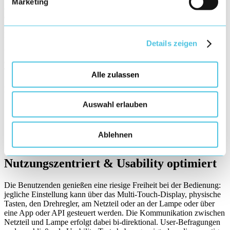
Marketing
ansprechend in ein Screendesign zu übersetzen, um Nutzern mit
einem begrenzt technische Verständnis die Bedienung zu
vereinfachen. Darüber hinaus wurde ein Hilfesystem integriert, dass
Einstellungsmöglichkeit visuell erklärt.
Details zeigen
Weiterhin wurde neben dem standardmäßigen Dunklen Skin,
entwickelt für Indoor- bzw. dunkle Situationen, auch ein helles
Theme gestaltet, dass vor allem bei sehr stark beleuchteten
Alle zulassen
Szenarien (z.B. mit hoher Sonneneinstrahlung) zum Einsatz
kommen kann.
Auswahl erlauben
Ablehnen
Nutzungszentriert & Usability optimiert
Die Benutzenden genießen eine riesige Freiheit bei der Bedienung:
jegliche Einstellung kann über das Multi-Touch-Display, physische
Tasten, den Drehregler, am Netzteil oder an der Lampe oder über
eine App oder API gesteuert werden. Die Kommunikation zwischen
Netzteil und Lampe erfolgt dabei bi-direktional. User-Befragungen