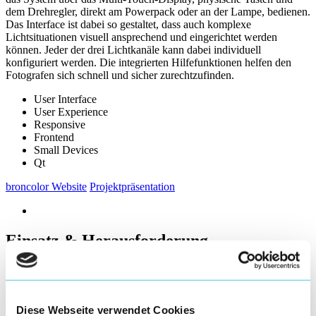
dem Drehregler, direkt am Powerpack oder an der Lampe, bedienen.
Das Interface ist dabei so gestaltet, dass auch komplexe
Lichtsituationen visuell ansprechend und eingerichtet werden
können. Jeder der drei Lichtkanäle kann dabei individuell
konfiguriert werden. Die integrierten Hilfefunktionen helfen den
Fotografen sich schnell und sicher zurechtzufinden.
User Interface
User Experience
Responsive
Frontend
Small Devices
Qt
broncolor Website
Projektpräsentation
Einsatz & Herausforderung
Seit mehr als 65 Jahren prägt die Bron Elektronik AG die Welt der
kommerziellen Fotografie. Unter der Marke broncolor stellt das
Unternehmen professionelle Blitz- und Dauerlichtlösungen für die
Foto- und Videobranche her, speziell ausgerichtet auf
Diese Webseite verwendet Cookies