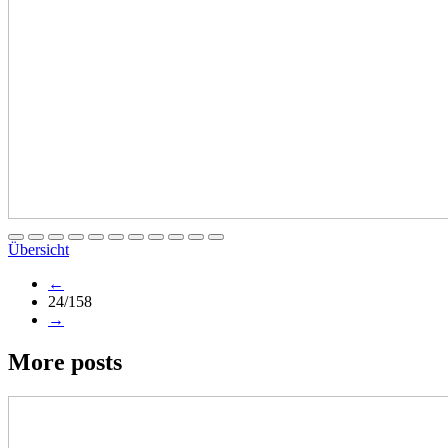
Übersicht
←
24/158
→
More posts