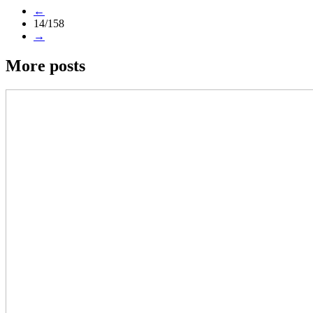
←
14/158
→
More posts