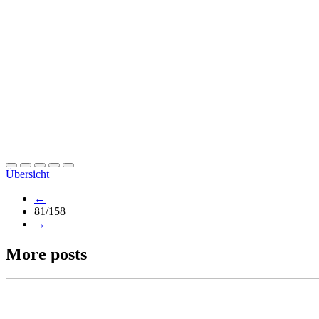
Übersicht
←
81/158
→
More posts