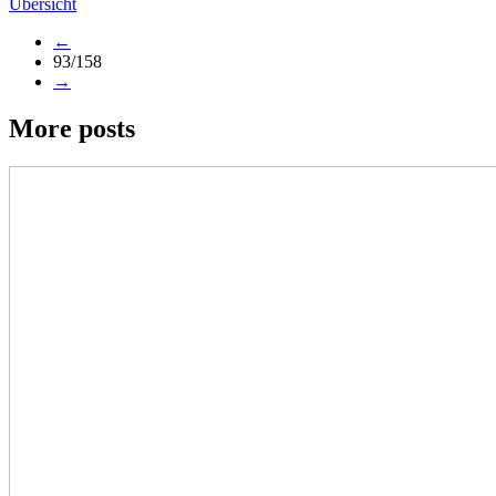
Übersicht
←
93/158
→
More posts