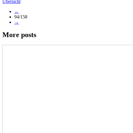
Übersicht
←
94/158
→
More posts