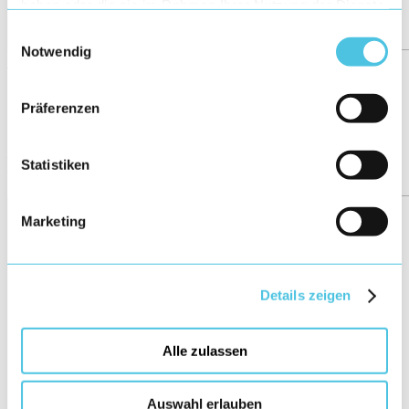
haben oder die sie im Rahmen Ihrer Nutzung der Dienste
gesammelt haben.
Einwilligungsauswahl
Notwendig
Übersicht
←
Präferenzen
59/158
→
More posts
Statistiken
Marketing
Details zeigen
Alle zulassen
Auswahl erlauben