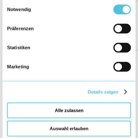
gesammelt haben.
Einwilligungsauswahl
Übersicht
Notwendig
←
78/158
→
Präferenzen
More posts
Statistiken
Marketing
Details zeigen
Alle zulassen
Auswahl erlauben