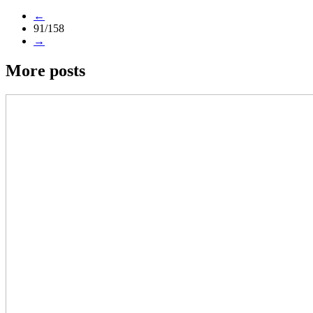
←
91/158
→
More posts